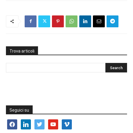
Trova articoli
Seguici su
facebook
linkedin
twitter
youtube
vimeo