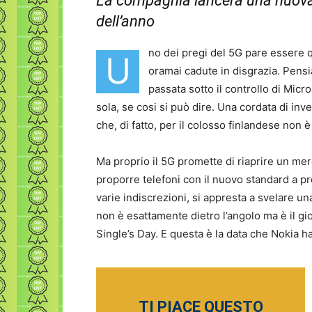
La compagnia lancerà una nuova 
dell’anno
no dei pregi del 5G pare essere 
U
oramai cadute in disgrazia. Pen
passata sotto il controllo di Mic
sola, se cosi si può dire. Una cordata di inve
che, di fatto, per il colosso finlandese non è 
Ma proprio il 5G promette di riaprire un mer
proporre telefoni con il nuovo standard a p
varie indiscrezioni, si appresta a svelare 
non è esattamente dietro l’angolo ma è il gio
Single’s Day. E questa è la data che Nokia ha
TI PIACE QUESTO