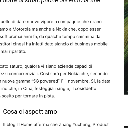
flotta di smartphone 5G entro la fine
quello di dare nuovo vigore a compagnie che erano
siamo a Motorola ma anche a Nokia che, dopo esser
rosoft oramai anni fa, da qualche tempo cammina da
stitori cinesi ha infatti dato slancio al business mobile
mai ripartito.
cato saturo, qualora vi siano aziende capaci di
rezzi concorrenziali. Così sarà per Nokia che, secondo
una nuova gamma “5G powered” l’11 novembre. Si, la data
rno che, in Cina, festeggia i single, il cosiddetto
 scelto per tornare in pista.
Cosa ci aspettiamo
Il blog ITHome afferma che Zhang Yucheng, Product