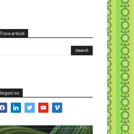
Trova articoli
Seguici su
acebook
linkedin
twitter
youtube
vimeo