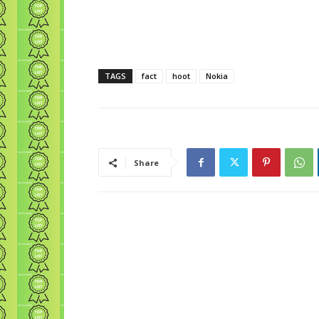
TAGS
fact
hoot
Nokia
Share