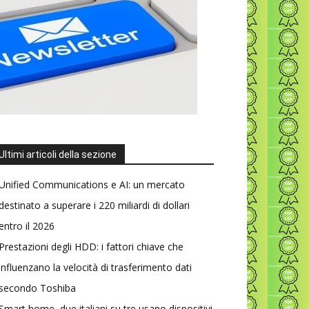
Ultimi articoli della sezione
Unified Communications e AI: un mercato
destinato a superare i 220 miliardi di dollari
entro il 2026
Prestazioni degli HDD: i fattori chiave che
influenzano la velocità di trasferimento dati
secondo Toshiba
Smart home, due italiani su tre usano dispositivi