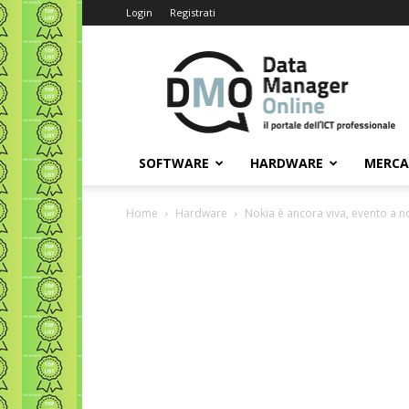
Login
Registrati
Data
Manager
Online
SOFTWARE
HARDWARE
MERC
Home
Hardware
Nokia è ancora viva, evento a 