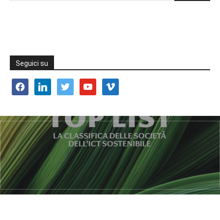
Seguici su
facebook
linkedin
twitter
youtube
vimeo