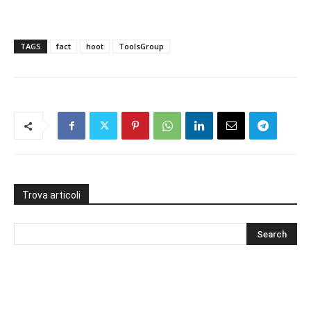
TAGS
fact
hoot
ToolsGroup
Trova articoli