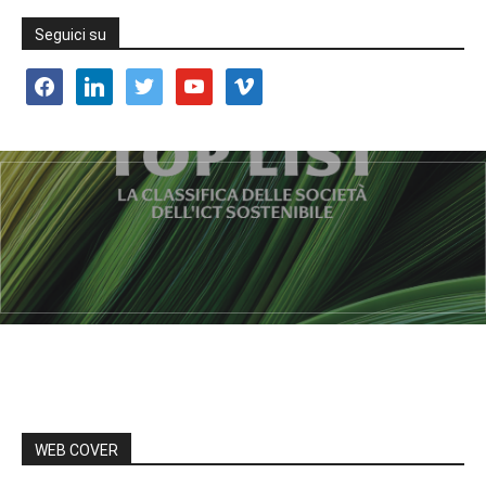
Seguici su
facebook
linkedin
twitter
youtube
vimeo
WEB COVER