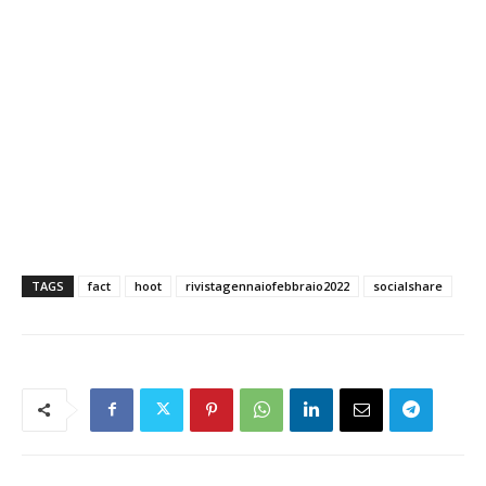
TAGS
fact
hoot
rivistagennaiofebbraio2022
socialshare