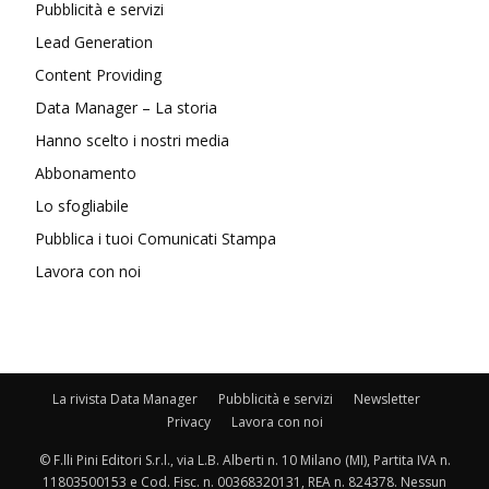
Pubblicità e servizi
Lead Generation
Content Providing
Data Manager – La storia
Hanno scelto i nostri media
Abbonamento
Lo sfogliabile
Pubblica i tuoi Comunicati Stampa
Lavora con noi
La rivista Data Manager
Pubblicità e servizi
Newsletter
Privacy
Lavora con noi
© F.lli Pini Editori S.r.l., via L.B. Alberti n. 10 Milano (MI), Partita IVA n.
11803500153 e Cod. Fisc. n. 00368320131, REA n. 824378. Nessun