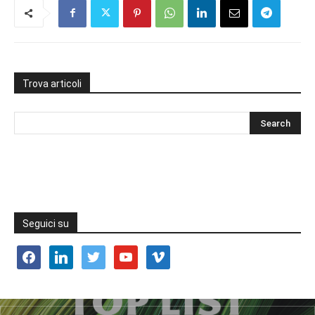
Trova articoli
Seguici su
facebook
linkedin
twitter
youtube
vimeo