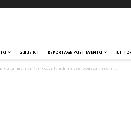
ATO
GUIDE ICT
REPORTAGE POST EVENTO
ICT TO
a piattaforma che verifica la copertura di rete degli operatori nazionali...