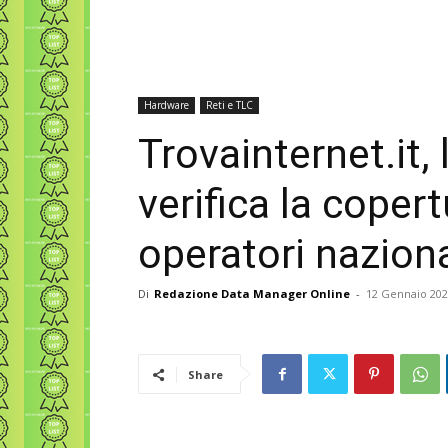
Hardware
Reti e TLC
Trovainternet.it,
verifica la copert
operatori nazional
Di
Redazione Data Manager Online
-
12 Gennaio 20
Share