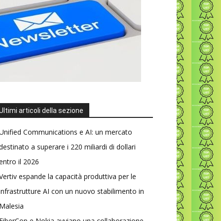
Ultimi articoli della sezione
Unified Communications e AI: un mercato
destinato a superare i 220 miliardi di dollari
entro il 2026
Vertiv espande la capacità produttiva per le
infrastrutture AI con un nuovo stabilimento in
Malesia
FiberCop e Nokia avviano una collaborazione