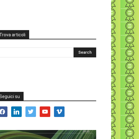
Trova articoli
Seguici su
acebook
linkedin
twitter
youtube
vimeo