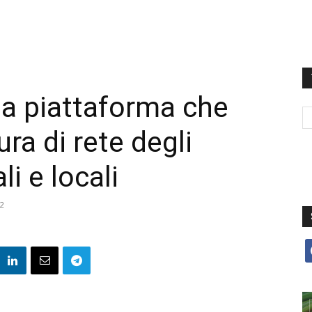
 la piattaforma che
ura di rete degli
i e locali
22
f