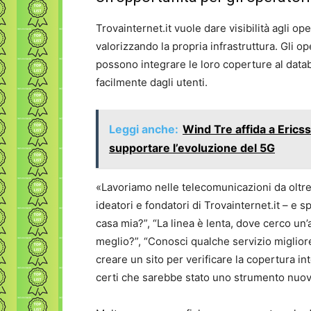
Trovainternet.it vuole dare visibilità agli o
valorizzando la propria infrastruttura. Gli op
possono integrare le loro coperture al databa
facilmente dagli utenti.
Leggi anche:
Wind Tre affida a Eric
supportare l’evoluzione del 5G
«Lavoriamo nelle telecomunicazioni da oltr
ideatori e fondatori di Trovainternet.it – e 
casa mia?”, “La linea è lenta, dove cerco un
meglio?”, “Conosci qualche servizio miglior
creare un sito per verificare la copertura int
certi che sarebbe stato uno strumento nuovo