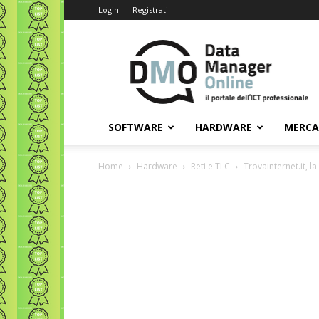
Login
Registrati
Data
Manager
Online
SOFTWARE
HARDWARE
MERC
Home
Hardware
Reti e TLC
Trovainternet.it, l