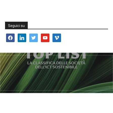
Seguici su
facebook
linkedin
twitter
youtube
vimeo