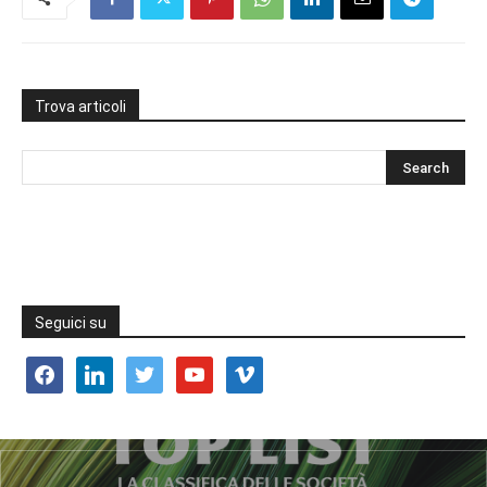
Trova articoli
Seguici su
facebook
linkedin
twitter
youtube
vimeo