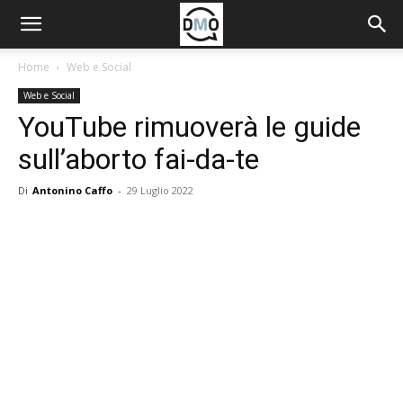
Home
Web e Social
Web e Social
YouTube rimuoverà le guide
sull’aborto fai-da-te
Di
Antonino Caffo
-
29 Luglio 2022