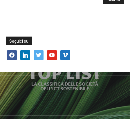
Seguici su
facebook
linkedin
twitter
youtube
vimeo