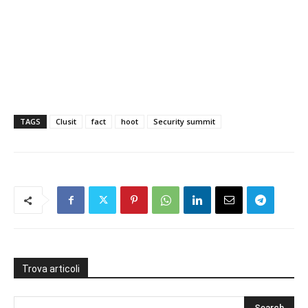
TAGS
Clusit
fact
hoot
Security summit
Trova articoli