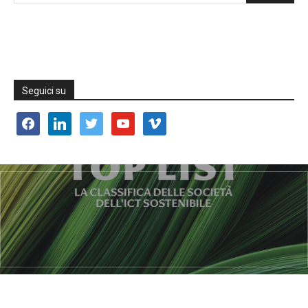
Seguici su
facebook
linkedin
twitter
youtube
vimeo