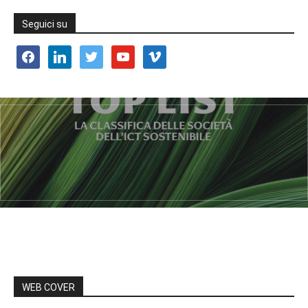
Seguici su
facebook
linkedin
twitter
youtube
vimeo
WEB COVER