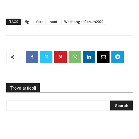
TAGS
5g
fact
hoot
WechangeitForum2022
Trova articoli