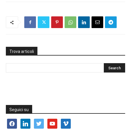
Trova articoli
Seguici su
facebook
linkedin
twitter
youtube
vimeo