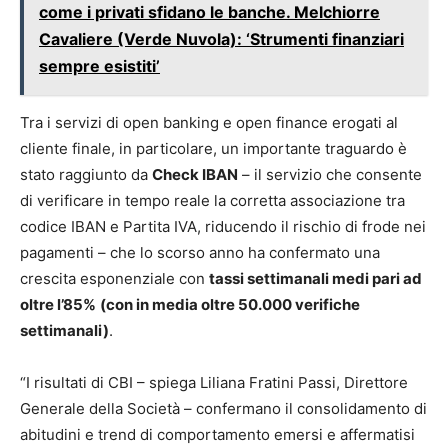
come i privati sfidano le banche. Melchiorre
Cavaliere (Verde Nuvola): ‘Strumenti finanziari
sempre esistiti’
Tra i servizi di open banking e open finance erogati al
cliente finale, in particolare, un importante traguardo è
stato raggiunto da
Check IBAN
– il servizio che consente
di verificare in tempo reale la corretta associazione tra
codice IBAN e Partita IVA, riducendo il rischio di frode nei
pagamenti – che lo scorso anno ha confermato una
crescita esponenziale con
tassi settimanali medi pari ad
oltre l’85%
(con in media oltre 50.000 verifiche
settimanali)
.
“I risultati di CBI – spiega Liliana Fratini Passi, Direttore
Generale della Società – confermano il consolidamento di
abitudini e trend di comportamento emersi e affermatisi