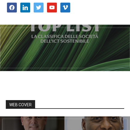
facebook
linkedin
twitter
youtube
vimeo
WEB COVER