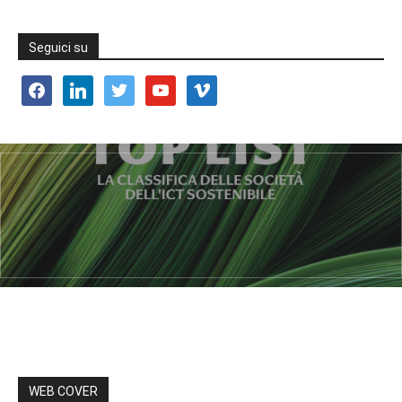
Seguici su
facebook
linkedin
twitter
youtube
vimeo
WEB COVER