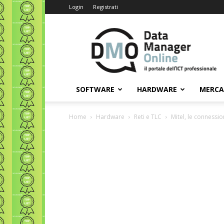
Login
Registrati
Data
Manager
Online
SOFTWARE
HARDWARE
MERC
Home
Hardware
Reti e TLC
Mitel, le connessi