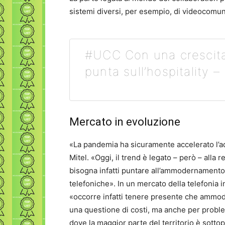
sistemi diversi, per esempio, di videocomu
#UCC Con una crescita 
punta sull’hospitality –
Mercato in evoluzione
«La pandemia ha sicuramente accelerato l’ad
Mitel. «Oggi, il trend è legato – però – alla r
bisogna infatti puntare all’ammodernamento de
telefoniche». In un mercato della telefonia 
«occorre infatti tenere presente che ammode
una questione di costi, ma anche per problem
dove la maggior parte del territorio è sottop