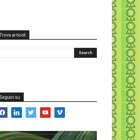
Trova articoli
Seguici su
acebook
linkedin
twitter
youtube
vimeo