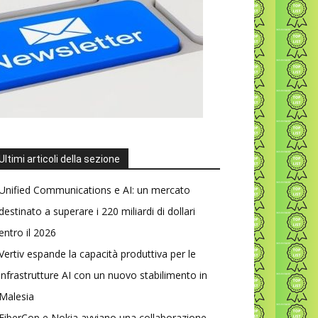
Ultimi articoli della sezione
Unified Communications e AI: un mercato
destinato a superare i 220 miliardi di dollari
entro il 2026
Vertiv espande la capacità produttiva per le
infrastrutture AI con un nuovo stabilimento in
Malesia
FiberCop e Nokia avviano una collaborazione