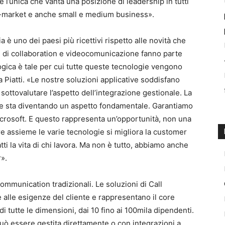
l è l’unica che vanta una posizione di leadership in tutti
id-market e anche small e medium business».
 è uno dei paesi più ricettivi rispetto alle novità che
me di collaboration e videocomunicazione fanno parte
ogica è tale per cui tutte queste tecnologie vengono
Piatti. «Le nostre soluzioni applicative soddisfano
 sottovalutare l’aspetto dell’integrazione gestionale. La
gie sta diventando un aspetto fondamentale. Garantiamo
crosoft. E questo rappresenta un’opportunità, non una
e assieme le varie tecnologie si migliora la customer
tti la vita di chi lavora. Ma non è tutto, abbiamo anche
r».
 communication tradizionali. Le soluzioni di Call
e alle esigenze del cliente e rappresentano il core
i tutte le dimensioni, dai 10 fino ai 100mila dipendenti.
può essere gestita direttamente o con integrazioni a