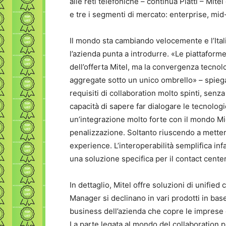
alle reti telefoniche – continua Piatti – Mite
e tre i segmenti di mercato: enterprise, m
Il mondo sta cambiando velocemente e l’Italia
l’azienda punta a introdurre. «Le piattafor
dell’offerta Mitel, ma la convergenza tecnol
aggregate sotto un unico ombrello» – spiega 
requisiti di collaboration molto spinti, senza
capacità di sapere far dialogare le tecnolo
un’integrazione molto forte con il mondo Mi
penalizzazione. Soltanto riuscendo a metter
experience. L’interoperabilità semplifica infa
una soluzione specifica per il contact cente
In dettaglio, Mitel offre soluzioni di unified
Manager si declinano in vari prodotti in bas
business dell’azienda che copre le imprese d
La parte legata al mondo del collaboration 