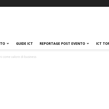
ATO
GUIDE ICT
REPORTAGE POST EVENTO
ICT TO
oni come valore di business