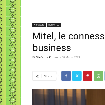
Hardware
Reti e TLC
Mitel, le conness
business
Di
Stefania Chines
-
10 Marzo 2023
Share