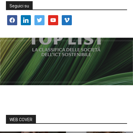
Seguici su
facebook
linkedin
twitter
youtube
vimeo
WEB COVER