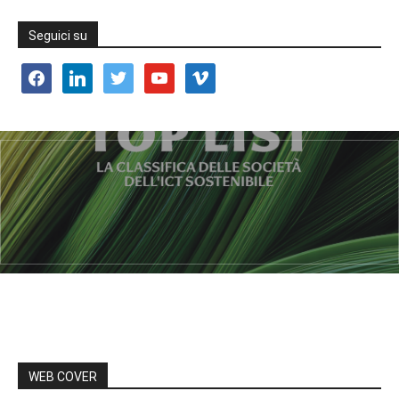
Seguici su
facebook
linkedin
twitter
youtube
vimeo
WEB COVER