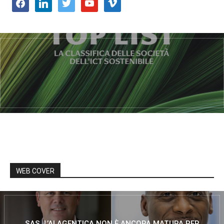
facebook
linkedin
twitter
youtube
vimeo
WEB COVER
SAS, L’AI AGENTICA NON È ANCORA MATURA PER