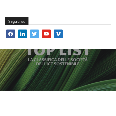
Seguici su
facebook
linkedin
twitter
youtube
vimeo