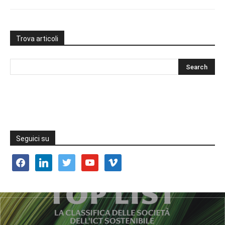
Trova articoli
Seguici su
facebook
linkedin
twitter
youtube
vimeo