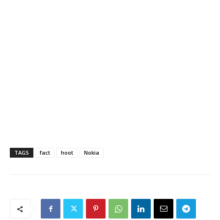
TAGS
fact
hoot
Nokia