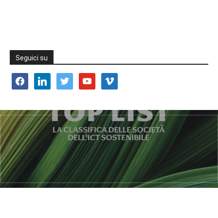
Seguici su
facebook
linkedin
twitter
youtube
vimeo