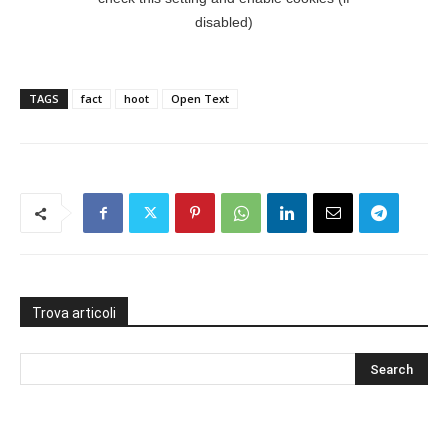
TAGS
fact
hoot
Open Text
Trova articoli