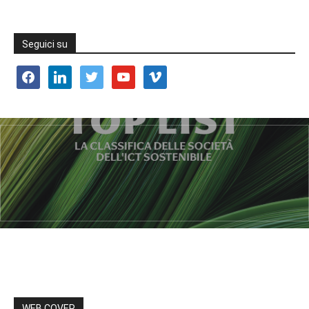
Seguici su
facebook
linkedin
twitter
youtube
vimeo
WEB COVER