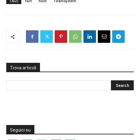
TAGS
fact
hoot
Teamsystem
Trova articoli
Seguici su