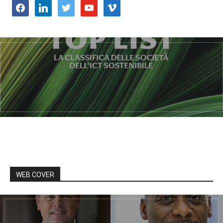
facebook
linkedin
twitter
youtube
vimeo
WEB COVER