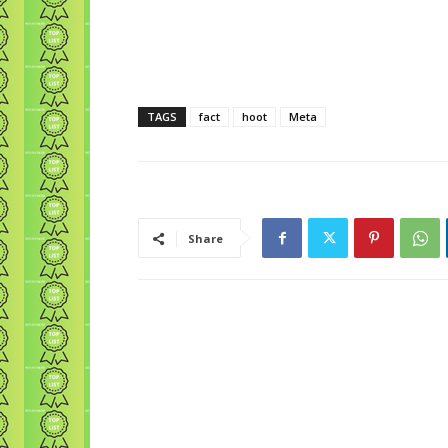
TAGS
fact
hoot
Meta
Share