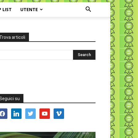
P LIST
UTENTE
Trova articoli
Seguici su
acebook
linkedin
twitter
youtube
vimeo