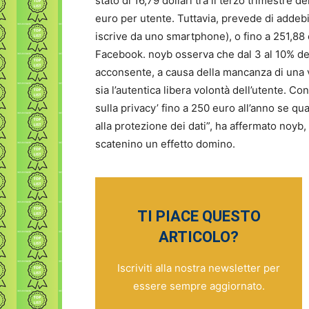
stato di 16,79 dollari tra il terzo trimestre 
euro per utente. Tuttavia, prevede di addebit
iscrive da uno smartphone), o fino a 251,88 
Facebook. noyb osserva che dal 3 al 10% deg
acconsente, a causa della mancanza di una v
sia l’autentica libera volontà dell’utente. C
sulla privacy’ fino a 250 euro all’anno se qu
alla protezione dei dati”, ha affermato noyb
scatenino un effetto domino.
TI PIACE QUESTO
ARTICOLO?
Iscriviti alla nostra newsletter per
essere sempre aggiornato.