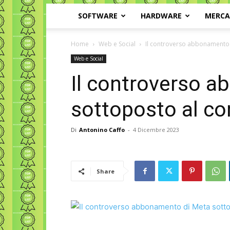
SOFTWARE
HARDWARE
MERC
Home
Web e Social
Il controverso abbonamento d
Web e Social
Il controverso 
sottoposto al con
Di
Antonino Caffo
-
4 Dicembre 2023
Share