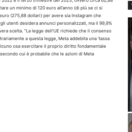
del 2022 e il terzo trimestre del 2023, ovvero circa 62,88
are un minimo di 120 euro all’anno (di più se ci si
euro (275,88 dollari) per avere sia Instagram che
li utenti desidera annunci personalizzati, ma il 99,9%
era scelta. “La legge dell’UE richiede che il consenso
ontrariamente a questa legge, Meta addebita una ‘tassa
alcuno osa esercitare il proprio diritto fondamentale
, secondo cui è probabile che le azioni di Meta