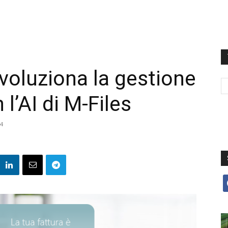
ivoluziona la gestione
l’AI di M-Files
24
f