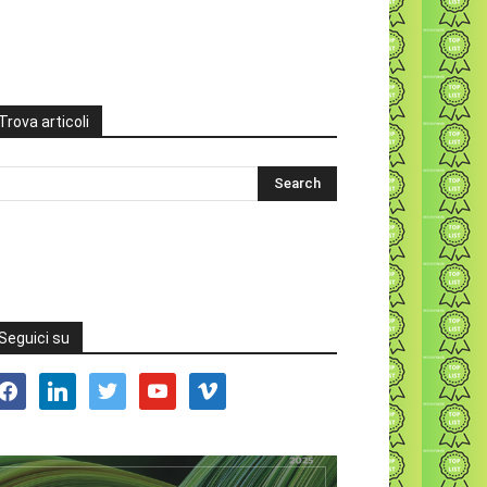
Trova articoli
Seguici su
acebook
linkedin
twitter
youtube
vimeo