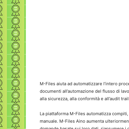
M-Files aiuta ad automatizzare l’intero proc
documenti all’automazione del flusso di lavor
alla sicurezza, alla conformità e all’audit trail
La piattaforma M-Files automatizza compiti,
manuale. M-Files Aino aumenta ulteriormente
domande basate sui loro dati, riassumere i d