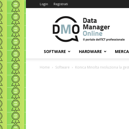
Login
Registrati
Data
Manager
Online
SOFTWARE
HARDWARE
MERC
Home
Software
Konica Minolta rivoluziona la ges