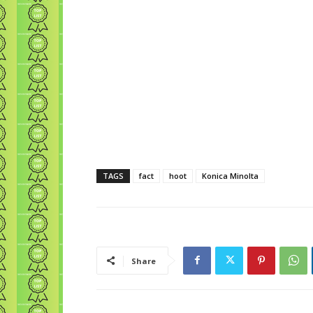
TAGS
fact
hoot
Konica Minolta
Share