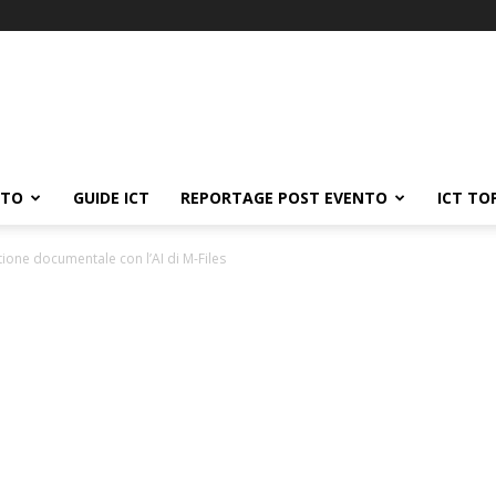
ATO
GUIDE ICT
REPORTAGE POST EVENTO
ICT TO
tione documentale con l’AI di M-Files