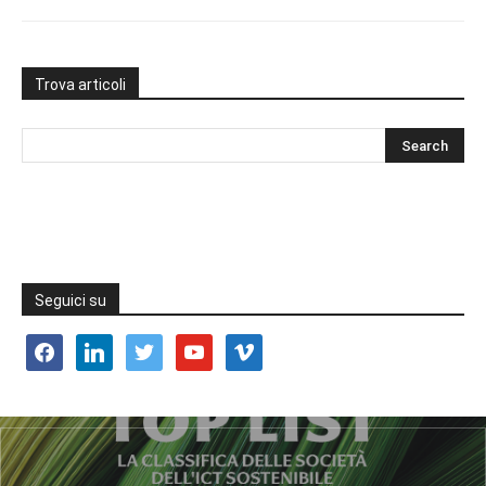
Trova articoli
Seguici su
facebook
linkedin
twitter
youtube
vimeo