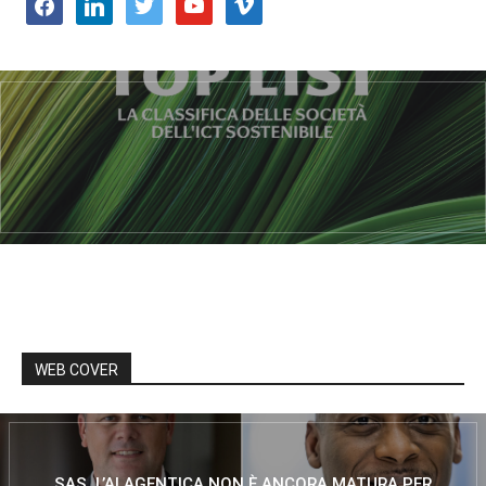
facebook
linkedin
twitter
youtube
vimeo
WEB COVER
SAS, L’AI AGENTICA NON È ANCORA MATURA PER