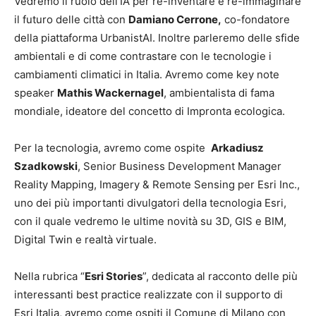
Vedremo il ruolo dell’IA per re-inventare e re-immaginare
il futuro delle città con
Damiano Cerrone,
co-fondatore
della piattaforma UrbanistAI. Inoltre parleremo delle sfide
ambientali e di come contrastare con le tecnologie i
cambiamenti climatici in Italia. Avremo come key note
speaker
Mathis Wackernagel
, ambientalista di fama
mondiale, ideatore del concetto di Impronta ecologica.
Per la tecnologia, avremo come ospite
Arkadiusz
Szadkowski
, Senior Business Development Manager
Reality Mapping, Imagery & Remote Sensing per Esri Inc.,
uno dei più importanti divulgatori della tecnologia Esri,
con il quale vedremo le ultime novità su 3D, GIS e BIM,
Digital Twin e realtà virtuale.
Nella rubrica “
Esri Stories
”, dedicata al racconto delle più
interessanti best practice realizzate con il supporto di
Esri Italia, avremo come ospiti il Comune di Milano con