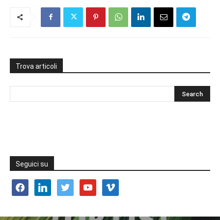
Trova articoli
Seguici su
facebook
linkedin
twitter
youtube
vimeo