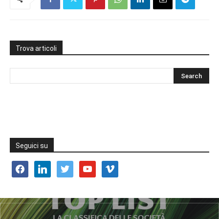
Trova articoli
Seguici su
facebook
linkedin
twitter
youtube
vimeo