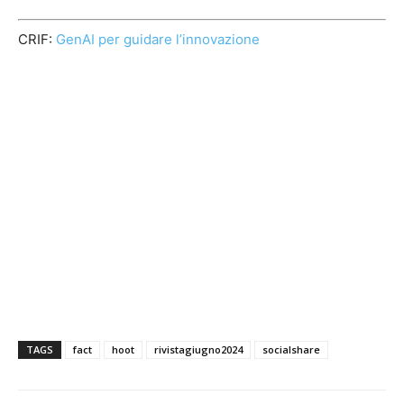
CRIF:
GenAI per guidare l’innovazione
TAGS
fact
hoot
rivistagiugno2024
socialshare