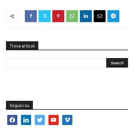
Trova articoli
Seguici su
facebook
linkedin
twitter
youtube
vimeo