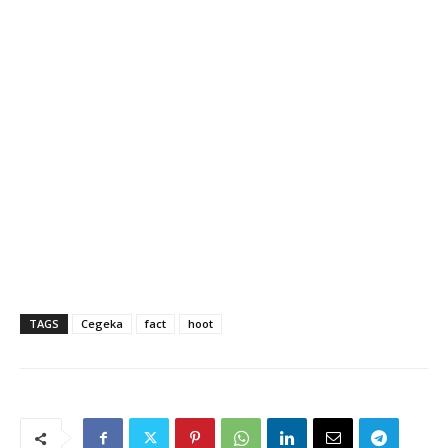
TAGS
Cegeka
fact
hoot