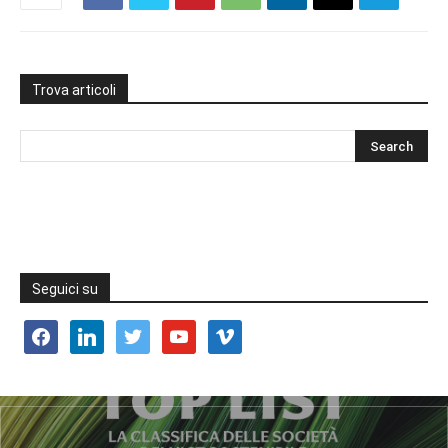
Trova articoli
Seguici su
facebook
linkedin
twitter
youtube
vimeo