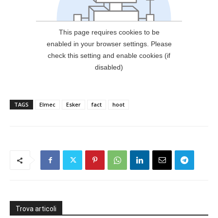
TAGS
Elmec
Esker
fact
hoot
Trova articoli