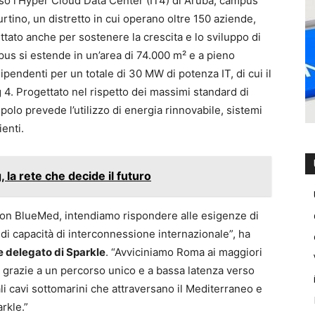
esso l’Hyper Cloud Data Center (IT4) di Aruba, campus
rtino, un distretto in cui operano oltre 150 aziende,
ttato anche per sostenere la crescita e lo sviluppo di
pus si estende in un’area di 74.000 m² e a pieno
endenti per un totale di 30 MW di potenza IT, di cui il
 4. Progettato nel rispetto dei massimi standard di
o polo prevede l’utilizzo di energia rinnovabile, sistemi
enti.
 la rete che decide il futuro
 con BlueMed, intendiamo rispondere alle esigenze di
di capacità di interconnessione internazionale”, ha
 delegato di Sparkle
. “Avviciniamo Roma ai maggiori
e grazie a un percorso unico e a bassa latenza verso
ali cavi sottomarini che attraversano il Mediterraneo e
arkle.”