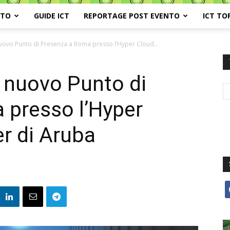
ATO
GUIDE ICT
REPORTAGE POST EVENTO
ICT TO
nuovo Punto di Presenza a Roma presso l’Hyper Cloud...
n nuovo Punto di
 presso l’Hyper
r di Aruba
f