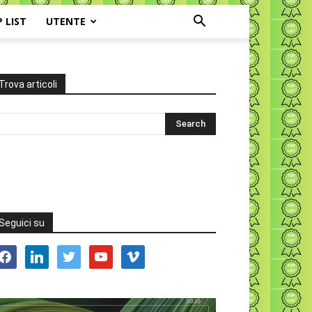
P LIST
UTENTE
Trova articoli
Seguici su
acebook
linkedin
twitter
youtube
vimeo