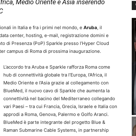
Africa, Medio Oriente e Asia inserendo
EC
onali in Italia e fra i primi nel mondo, e
Aruba
, il
, data center, hosting, e-mail, registrazione domini e
nto di Presenza (PoP) Sparkle presso l’Hyper Cloud
enter campus di Roma di prossima inaugurazione.
L’accordo tra Aruba e Sparkle rafforza Roma come
hub di connettività globale tra l’Europa, l’Africa, il
Medio Oriente e l’Asia grazie al collegamento con
BlueMed, il nuovo cavo di Sparkle che aumenta la
connettività nel bacino del Mediterraneo collegando
vari Paesi – tra cui Francia, Grecia, Israele e Italia con
approdi a Roma, Genova, Palermo e Golfo Aranci.
BlueMed è parte integrante del progetto Blue &
Raman Submarine Cable Systems, in partnership