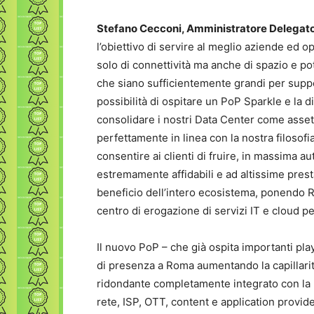
Stefano Cecconi, Amministratore Delegato
l’obiettivo di servire al meglio aziende ed 
solo di connettività ma anche di spazio e pot
che siano sufficientemente grandi per suppor
possibilità di ospitare un PoP Sparkle e la d
consolidare i nostri Data Center come asset 
perfettamente in linea con la nostra filosofi
consentire ai clienti di fruire, in massima a
estremamente affidabili e ad altissime presta
beneficio dell’intero ecosistema, ponendo R
centro di erogazione di servizi IT e cloud per
Il nuovo PoP – che già ospita importanti play
di presenza a Roma aumentando la capillarità
ridondante completamente integrato con la r
rete, ISP, OTT, content e application provid