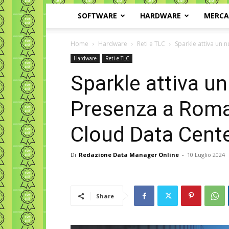
SOFTWARE
HARDWARE
MERC
Home
Hardware
Reti e TLC
Sparkle attiva un 
Hardware
Reti e TLC
Sparkle attiva u
Presenza a Roma
Cloud Data Cente
Di
Redazione Data Manager Online
-
10 Luglio 2024
Share