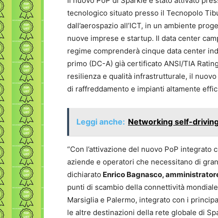
Il nuovo PoP di Sparkle è stato attivato pr
tecnologico situato presso il Tecnopolo Tibu
dall’aerospazio all’ICT, in un ambiente proge
nuove imprese e startup. Il data center cam
regime comprenderà cinque data center indip
primo (DC-A) già certificato ANSI/TIA Rating
resilienza e qualità infrastrutturale, il nuov
di raffreddamento e impianti altamente effici
Leggi anche:
Networking self-driving,
“Con l’attivazione del nuovo PoP integrato
aziende e operatori che necessitano di gran
dichiarato
Enrico Bagnasco, amministratore
punti di scambio della connettività mondial
Marsiglia e Palermo, integrato con i princip
le altre destinazioni della rete globale di Sp