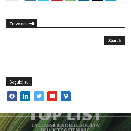
Trova articoli
Seguici su
facebook
linkedin
twitter
youtube
vimeo