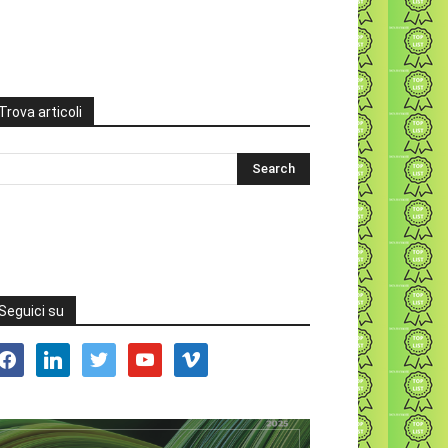
Trova articoli
Seguici su
acebook
linkedin
twitter
youtube
vimeo