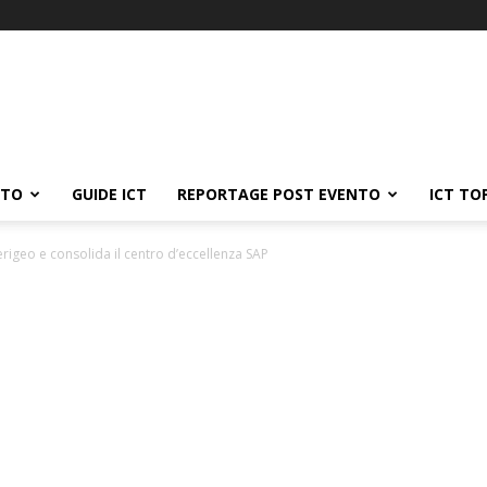
ATO
GUIDE ICT
REPORTAGE POST EVENTO
ICT TO
erigeo e consolida il centro d’eccellenza SAP