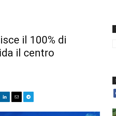
isce il 100% di
da il centro
P
f