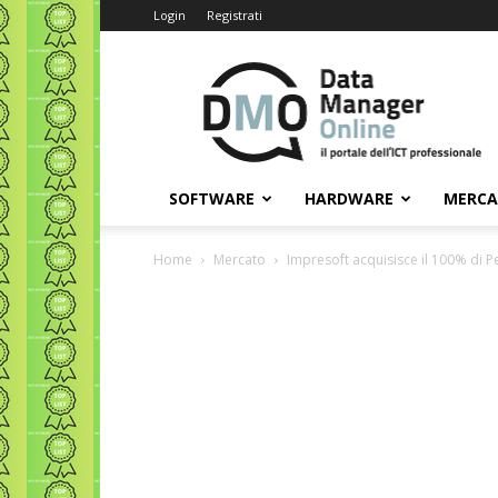
Login
Registrati
Data
Manager
Online
SOFTWARE
HARDWARE
MERC
Home
Mercato
Impresoft acquisisce il 100% di P