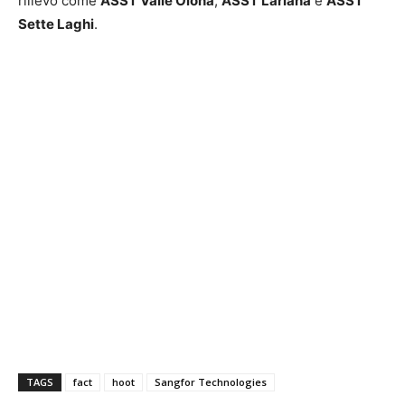
rilievo come
ASST Valle Olona
,
ASST Lariana
e
ASST
Sette Laghi
.
TAGS
fact
hoot
Sangfor Technologies