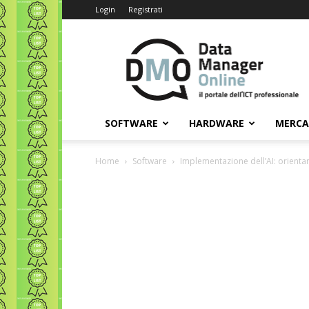
Login
Registrati
Data
Manager
Online
SOFTWARE
HARDWARE
MERC
Home
Software
Implementazione dell’AI: orientar