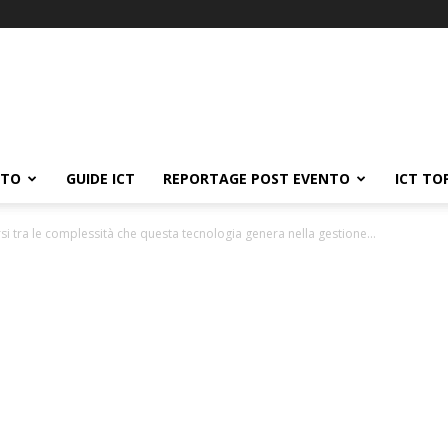
ATO
GUIDE ICT
REPORTAGE POST EVENTO
ICT TO
si tra le complessità che questa tecnologia genera nella gestione...