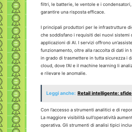
filtri, le batterie, le ventole e i condensator
garantire una risposta efficace.
I principali produttori per le infrastrutture d
che soddisfano i requisiti dei nuovi sistem
applicazioni di AI. I servizi offrono un’assis
funzionamento, oltre alla raccolta di dati in 
in grado di trasmettere in tutta sicurezza i 
cloud, dove l’AI e il machine learning li ana
e rilevare le anomalie.
Leggi anche:
Retail intelligente: sfi
Con l’accesso a strumenti analitici e di repo
La maggiore visibilità sull’operatività aument
operativa. Gli strumenti di analisi tipici incl