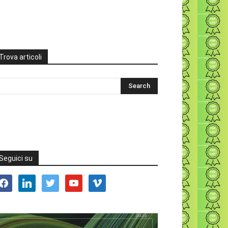
Trova articoli
Seguici su
acebook
linkedin
twitter
youtube
vimeo