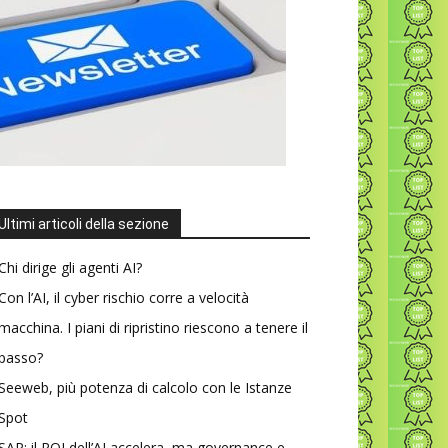
Ultimi articoli della sezione
Chi dirige gli agenti AI?
Con l’AI, il cyber rischio corre a velocità
macchina. I piani di ripristino riescono a tenere il
passo?
Seeweb, più potenza di calcolo con le Istanze
Spot
SAP: il ROI dell’AI accelera, ma governance e