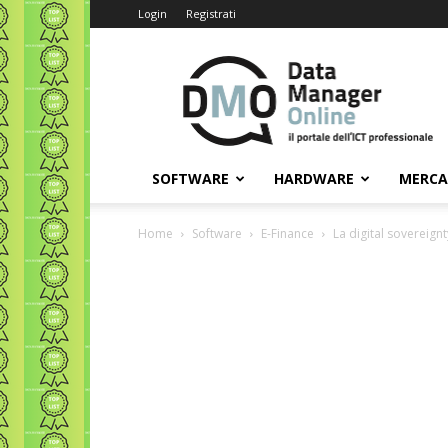
Login
Registrati
Data
Manager
Online
SOFTWARE
HARDWARE
MERC
Home
Software
E-Finance
La digital sovereignt