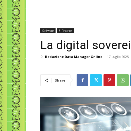
Software
E-Finance
La digital sovere
Di
Redazione Data Manager Online
-
17 Luglio 2025
Share