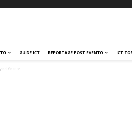
ATO
GUIDE ICT
REPORTAGE POST EVENTO
ICT TO
y nel finance