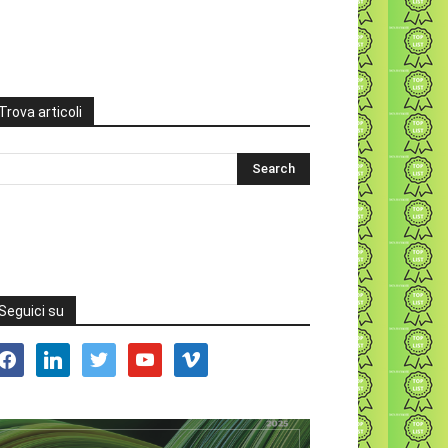
Trova articoli
Seguici su
acebook
linkedin
twitter
youtube
vimeo