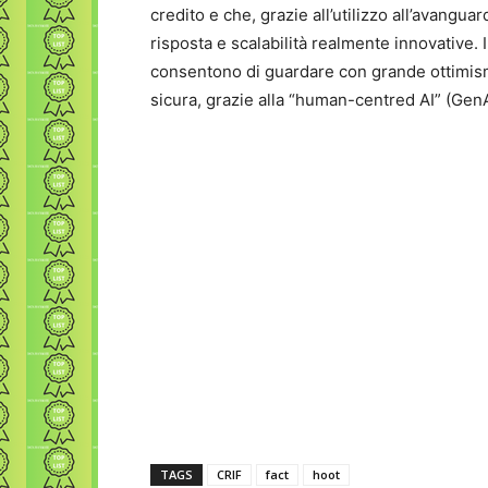
credito e che, grazie all’utilizzo all’avangua
risposta e scalabilità realmente innovative. I 
consentono di guardare con grande ottimis
sicura, grazie alla “human-centred AI” (GenA
TAGS
CRIF
fact
hoot