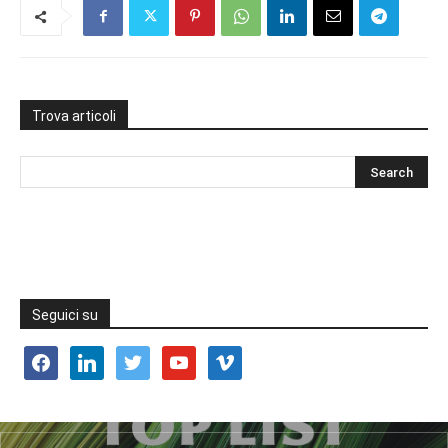
Trova articoli
Seguici su
facebook
linkedin
twitter
youtube
vimeo