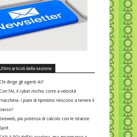
Ultimi articoli della sezione
Chi dirige gli agenti AI?
Con l’AI, il cyber rischio corre a velocità
macchina. I piani di ripristino riescono a tenere il
passo?
Seeweb, più potenza di calcolo con le Istanze
Spot
SAP: il ROI dell’AI accelera, ma governance e