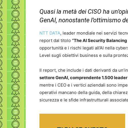
Quasi la metà dei CISO ha un’opin
GenAI, nonostante l’ottimismo d
NTT DATA
, leader mondiale nei servizi tec
report dal titolo
“The AI Security Balancing 
opportunità e i rischi legati all’AI nella cybe
Level sugli obiettivi business e sulla pront
Il report, che include i dati derivanti da u
settore GenAI, comprendente 1.500 leader 
mentre i CEO e i vertici aziendali sono impe
operativi mancano della guida, della chiarezz
sicurezza e le sfide infrastrutturali associa