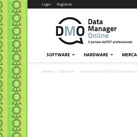
Login
Registrati
Data
Manager
Online
SOFTWARE
HARDWARE
MERC
Home
Software
Una ricerca di NTT DATA rivela un 