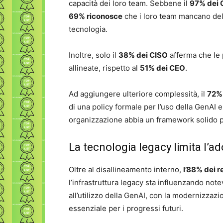
capacità dei loro team. Sebbene il
97% dei 
69% riconosce
che i loro team mancano del
tecnologia.
Inoltre, solo il
38% dei CISO
afferma che le 
allineate, rispetto al
51% dei CEO
.
Ad aggiungere ulteriore complessità, il
72% 
di una policy formale per l’uso della GenAI e
organizzazione abbia un framework solido pe
La tecnologia legacy limita l’a
Oltre al disallineamento interno,
l’88% dei r
l’infrastruttura legacy sta influenzando not
all’utilizzo della GenAI, con la modernizzaz
essenziale per i progressi futuri.