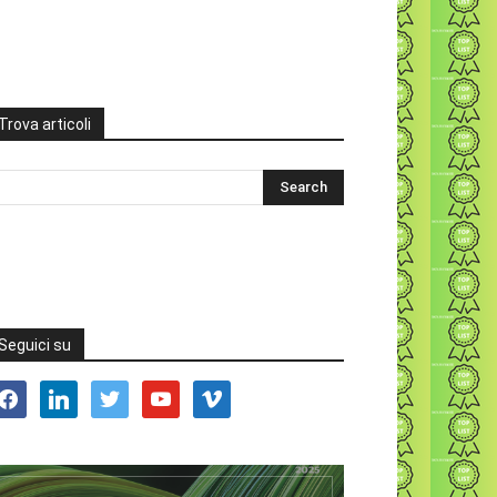
Trova articoli
Seguici su
acebook
linkedin
twitter
youtube
vimeo