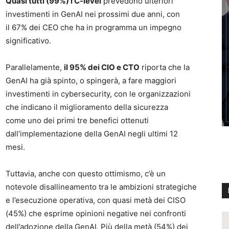
Quasi tutti (99%) i C-level
prevedono ulteriori
investimenti in GenAI nei prossimi due anni, con
il 67% dei CEO che ha in programma un impegno
significativo.
Parallelamente,
il 95% dei CIO e CTO
riporta che la
GenAI ha già spinto, o spingerà, a fare maggiori
investimenti in cybersecurity, con le organizzazioni
che indicano il miglioramento della sicurezza
come uno dei primi tre benefici ottenuti
dall’implementazione della GenAI negli ultimi 12
mesi.
Tuttavia, anche con questo ottimismo, c’è un
notevole disallineamento tra le ambizioni strategiche
e l’esecuzione operativa, con quasi metà dei CISO
(45%) che esprime opinioni negative nei confronti
dell’adozione della GenAI. Più della metà (54%) dei