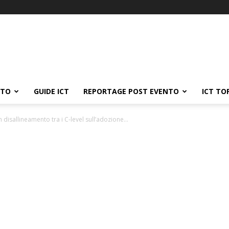
ATO
GUIDE ICT
REPORTAGE POST EVENTO
ICT TO
disallineamento tra i C-level sull’adozione...