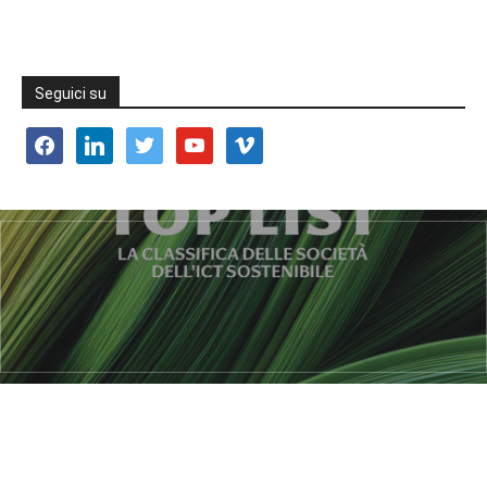
Seguici su
facebook
linkedin
twitter
youtube
vimeo