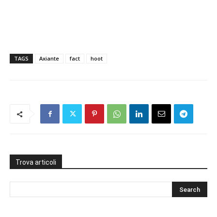
TAGS
Axiante
fact
hoot
Trova articoli