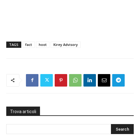
TAGS
fact
hoot
Kirey Advisory
Trova articoli