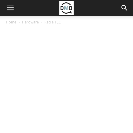
Home
Hardware
Reti e TLC