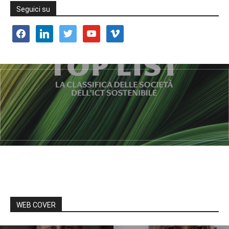
Seguici su
facebook
linkedin
twitter
youtube
vimeo
WEB COVER