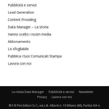
Pubblicità e servizi
Lead Generation
Content Providing
Data Manager – La storia
Hanno scelto i nostri media
Abbonamento
Lo sfogliabile
Pubblica i tuoi Comunicati Stampa
Lavora con noi
La rivista Data Manager
Pubblicità e servizi
Newsletter
Privacy
Lavora con noi
© F.lli Pini Editori S.r.l., via L.B. Alberti n. 10 Milano (MI), Partita IVA n.