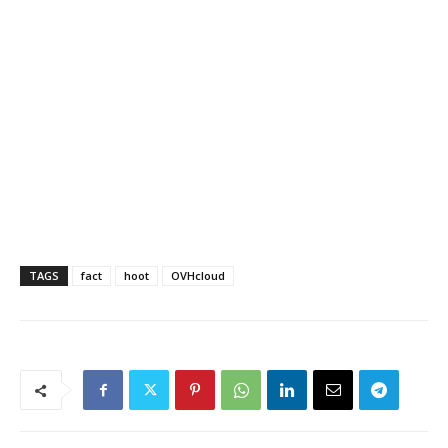
TAGS
fact
hoot
OVHcloud