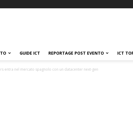
ATO
GUIDE ICT
REPORTAGE POST EVENTO
ICT TO
rs entra nel mercato spagnolo con un datacenter next-gen