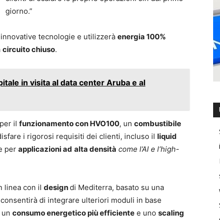
giorno.”
 innovative tecnologie e utilizzerà
energia 100%
a
c
ircuito chiuso
.
itale in visita al data center Aruba e al
per il
funzionamento con HVO100
, un
combustibile
sfare i rigorosi requisiti dei clienti, incluso il
liquid
le per
applicazioni ad
alta densità
come l’AI e l’high-
n linea con il
design
di Mediterra, basato su una
 consentirà di integrare ulteriori moduli in base
ì un
consumo energetico più efficiente
e uno
scaling