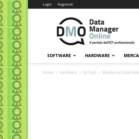
Login
Registrati
Data
Manager
Online
SOFTWARE
HARDWARE
MERC
Home
Hardware
Hi-Tech
Mediterra DataCente