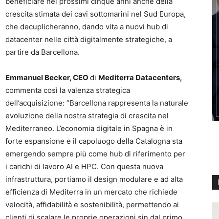
beneficiare nei prossimi cinque anni anche della
crescita stimata dei cavi sottomarini nel Sud Europa,
che decuplicheranno, dando vita a nuovi hub di
datacenter nelle città digitalmente strategiche, a
partire da Barcellona.
Emmanuel Becker, CEO
di
Mediterra Datacenters,
commenta così la valenza strategica
dell’acquisizione: “Barcellona rappresenta la naturale
evoluzione della nostra strategia di crescita nel
Mediterraneo. L’economia digitale in Spagna è in
forte espansione e il capoluogo della Catalogna sta
emergendo sempre più come hub di riferimento per
i carichi di lavoro AI e HPC. Con questa nuova
infrastruttura, portiamo il design modulare e ad alta
efficienza di Mediterra in un mercato che richiede
velocità, affidabilità e sostenibilità, permettendo ai
clienti di scalare le proprie operazioni sin dal primo