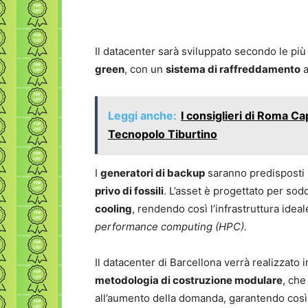
Il datacenter sarà sviluppato secondo le più
green
, con un
sistema di raffreddamento
Leggi anche:
I consiglieri di Roma Cap
Tecnopolo Tiburtino
I
generatori di backup
saranno predisposti 
privo di fossili
. L’asset è progettato per soddi
cooling
, rendendo così l’infrastruttura idea
performance computing (HPC).
Il datacenter di Barcellona verrà realizzato i
metodologia di costruzione modulare
, che
all’aumento della domanda, garantendo cos