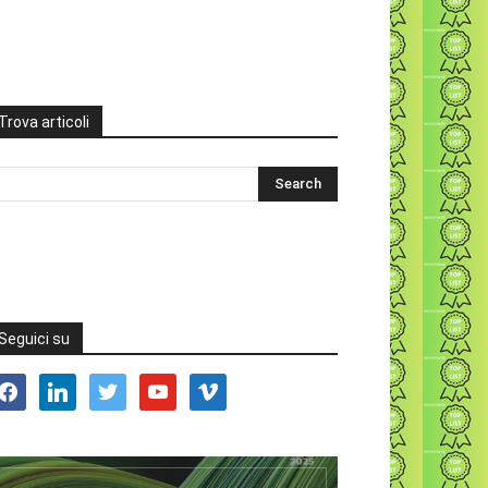
Trova articoli
Seguici su
acebook
linkedin
twitter
youtube
vimeo