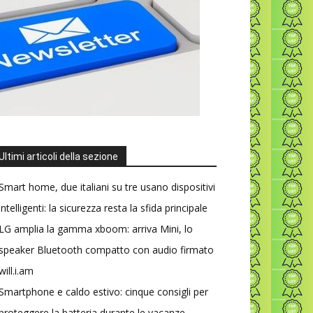
Ultimi articoli della sezione
Smart home, due italiani su tre usano dispositivi
intelligenti: la sicurezza resta la sfida principale
LG amplia la gamma xboom: arriva Mini, lo
speaker Bluetooth compatto con audio firmato
will.i.am
Smartphone e caldo estivo: cinque consigli per
proteggere la batteria durante le vacanze