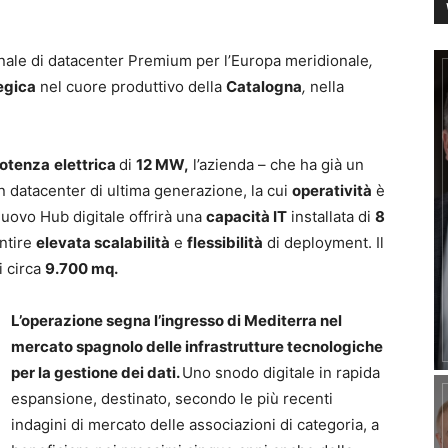
ionale di datacenter Premium per l’Europa meridionale
,
egica
nel cuore produttivo della
Catalogna
,
nella
otenza
elettrica
di
12 MW,
l’azienda – che ha già un
un datacenter di ultima generazione, la cui
operatività
è
 nuovo Hub digitale offrirà una
capacità IT
installata di
8
ntire
elevata scalabilità
e
flessibilità
di deployment. Il
i circa
9.700 mq.
L’operazione segna l’ingresso di Mediterra nel
mercato spagnolo delle infrastrutture tecnologiche
per la gestione dei dati.
Uno snodo digitale in rapida
espansione, destinato, secondo le più recenti
indagini di mercato delle associazioni di categoria, a