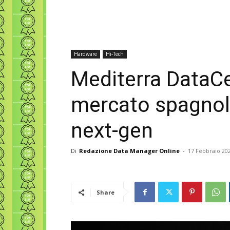
Hardware
Hi-Tech
Mediterra DataCe
mercato spagnol
next-gen
Di
Redazione Data Manager Online
-
17 Febbraio 20
Share