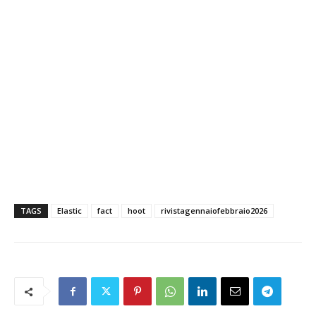
TAGS
Elastic
fact
hoot
rivistagennaiofebbraio2026