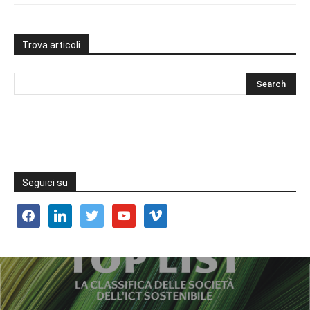
Trova articoli
Seguici su
facebook
linkedin
twitter
youtube
vimeo