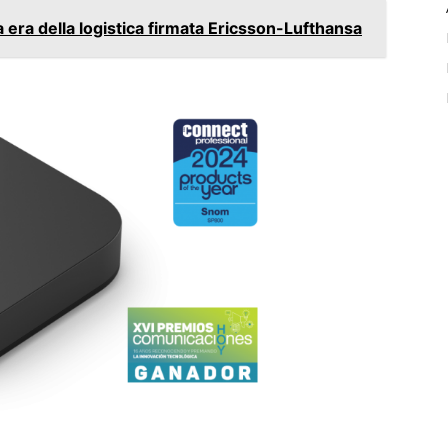
a era della logistica firmata Ericsson-Lufthansa