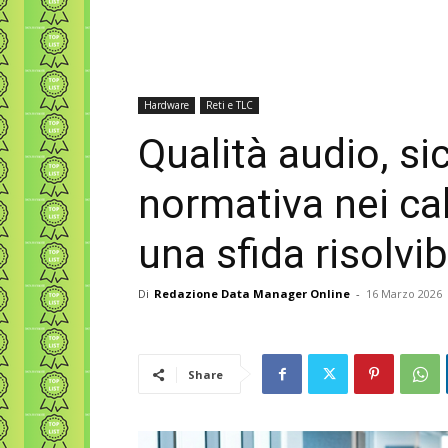
Hardware
Reti e TLC
Qualità audio, s
normativa nei cal
una sfida risolvib
Di
Redazione Data Manager Online
-
16 Marzo 2026
Share