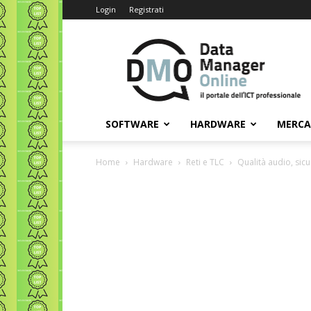
Login
Registrati
Data
Manager
Online
SOFTWARE
HARDWARE
MERC
Home
Hardware
Reti e TLC
Qualità audio, sicu