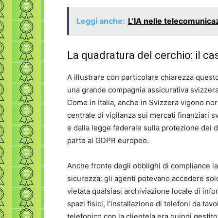
Leggi anche:
L’IA nelle telecomunica
La quadratura del cerchio: il ca
A illustrare con particolare chiarezza questo
una grande compagnia assicurativa svizzera c
Come in Italia, anche in Svizzera vigono no
centrale di vigilanza sui mercati finanziar
e dalla legge federale sulla protezione dei d
parte al GDPR europeo.
Anche fronte degli obblighi di compliance
sicurezza: gli agenti potevano accedere solo 
vietata qualsiasi archiviazione locale di info
spazi fisici, l’installazione di telefoni da ta
telefonico con la clientela era quindi gestit