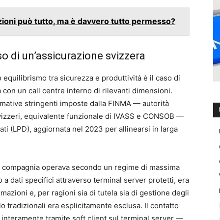
zioni può tutto, ma è davvero tutto permesso?
so di un’assicurazione svizzera
 equilibrismo tra sicurezza e produttività è il caso di
on un call centre interno di rilevanti dimensioni.
rmative stringenti imposte dalla FINMA — autorità
i svizzeri, equivalente funzionale di IVASS e CONSOB —
ati (LPD), aggiornata nel 2023 per allinearsi in larga
 la compagnia operava secondo un regime di massima
a dati specifici attraverso terminal server protetti, era
rmazioni e, per ragioni sia di tutela sia di gestione degli
volo tradizionali era esplicitamente esclusa. Il contatto
o interamente tramite soft client sul terminal server —