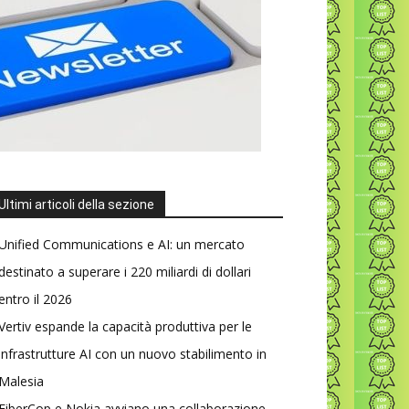
Ultimi articoli della sezione
Unified Communications e AI: un mercato
destinato a superare i 220 miliardi di dollari
entro il 2026
Vertiv espande la capacità produttiva per le
infrastrutture AI con un nuovo stabilimento in
Malesia
FiberCop e Nokia avviano una collaborazione