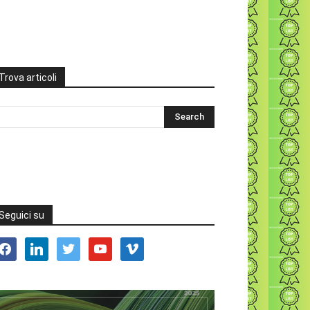
Trova articoli
Seguici su
acebook
linkedin
twitter
youtube
vimeo