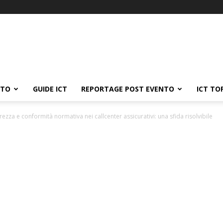
ATO
GUIDE ICT
REPORTAGE POST EVENTO
ICT TO
rezza e conformità normativa nei callcenter assicurativi: una sfida risolvibile