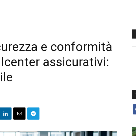
icurezza e conformità
lcenter assicurativi:
ile
f