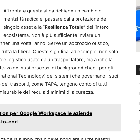
Affrontare questa sfida richiede un cambio di
mentalità radicale: passare dalla protezione del
singolo asset alla “
Resilienza Totale”
dell’intero
ecosistema. Non è più sufficiente inviare un
tner una volta l’anno. Serve un approccio olistico,
o tutta la filiera. Questo significa, ad esempio, non solo
ware logistico usato da un trasportatore, ma anche la
stezza dei suoi processi di background check per gli
erational Technology) dei sistemi che governano i suoi
o dei trasporti, come TAPA, tengono conto di tutti
isurabile dei requisiti minimi di sicurezza.
tion per Google Workspace le aziende
-to-end
nza della supply chain deve poggiare su tre pilastri