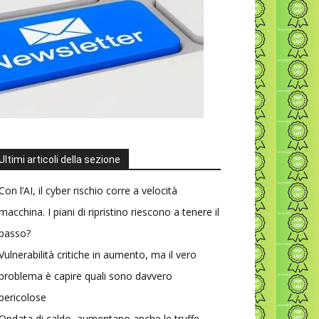
Ultimi articoli della sezione
Con l’AI, il cyber rischio corre a velocità
macchina. I piani di ripristino riescono a tenere il
passo?
Vulnerabilità critiche in aumento, ma il vero
problema è capire quali sono davvero
pericolose
Ondata di caldo, aumentano anche le truffe