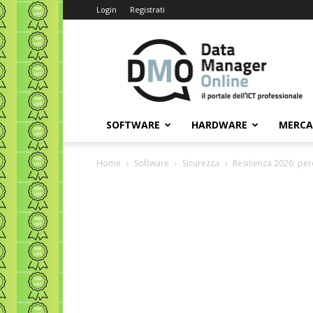
Login
Registrati
Data
Manager
Online
SOFTWARE
HARDWARE
MERC
Home
Software
Sicurezza
Resilienza 2026: per