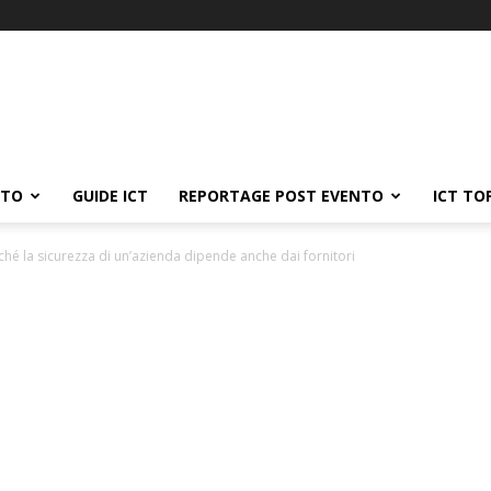
ATO
GUIDE ICT
REPORTAGE POST EVENTO
ICT TO
ché la sicurezza di un’azienda dipende anche dai fornitori