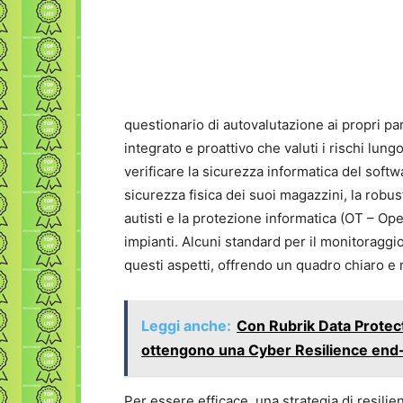
questionario di autovalutazione ai propri par
integrato e proattivo che valuti i rischi lung
verificare la sicurezza informatica del soft
sicurezza fisica dei suoi magazzini, la robu
autisti e la protezione informatica (OT – Op
impianti. Alcuni standard per il monitoraggi
questi aspetti, offrendo un quadro chiaro e m
Leggi anche:
Con Rubrik Data Protec
ottengono una Cyber Resilience end
Per essere efficace, una strategia di resilie