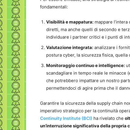
fondamentali:
Visibilità e mappatura:
mappare l’intera c
diretti, ma anche quelli di secondo e terzo 
individuare i partner critici e i punti di 
Valutazione integrata:
analizzare i forni
postura cyber, la sicurezza fisica, quella
Monitoraggio continuo e intelligence:
ut
scandagliare in tempo reale le minacce (es
che potrebbero impattare un nostro partn
permettendoci di agire prima che il danno
Garantire la sicurezza della supply chain non
imperativo strategico per la continuità opera
Continuity Institute (BCI)
ha rivelato che
ol
un’interruzione significativa della propria c